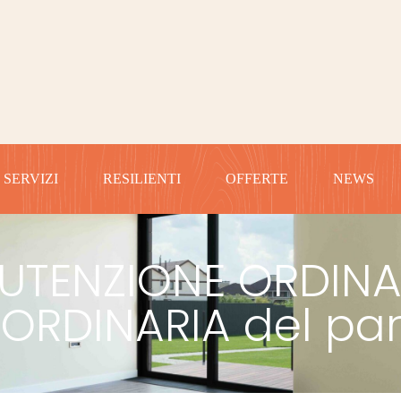
SERVIZI
RESILIENTI
OFFERTE
NEWS
TENZIONE ORDINA
ORDINARIA del pa