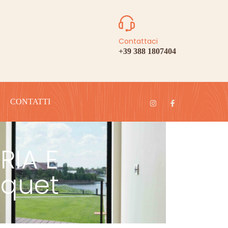
Contattaci
+39 388 1807404
CONTATTI
RIA E
rquet