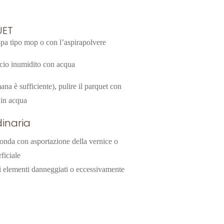
UET
pa tipo mop o con l’aspirapolvere
ccio inumidito con acqua
na è sufficiente), pulire il parquet con
i in acqua
inaria
onda con asportazione della vernice o
ficiale
i elementi danneggiati o eccessivamente