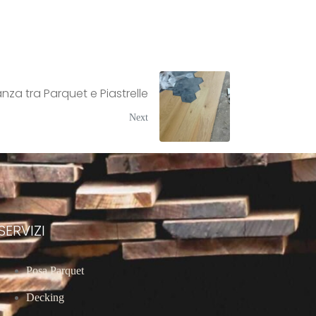
anza tra Parquet e Piastrelle
Next
SERVIZI
Posa Parquet
Decking